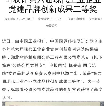
党建品牌创新成果二等奖
发布时间：2025-10-31
浏览次数：
2135
作者：唐俐丽
文章来源：
公路公司
近日，由中国工业报社、中国国际科技促进会联合主
办的第六届现代工业企业党建创新案例评选结果揭
晓，湖北省路桥集团公路工程有限公司党总支（以下
简称“公路公司党总支”）申报的“红帆先锋 同心筑
路”党建品牌从众多参选案例中脱颖而出，荣获“第六
届现代工业企业党建品牌创新成果二等奖”。这一荣
誉，标志着公路公司党建品牌的创新实践获得了高度
认可。