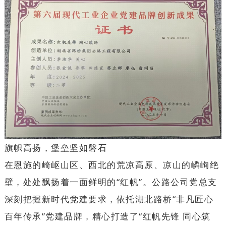
旗帜高扬，堡垒坚如磐石
在恩施的崎岖山区、西北的荒凉高原、凉山的嶙峋绝
壁，处处飘扬着一面鲜明的“红帆”。公路公司党总支
深刻把握新时代党建要求，依托湖北路桥“非凡匠心
百年传承”党建品牌，精心打造了“红帆先锋 同心筑