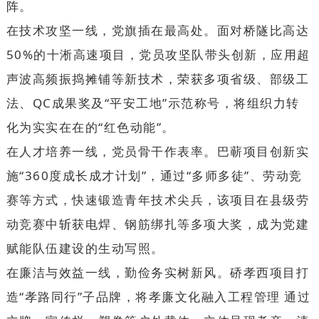
阵。
在技术攻坚一线，党旗插在最高处。面对桥隧比高达
50%的十淅高速项目，党员攻坚队带头创新，应用超
声波高频振捣摊铺等新技术，荣获多项省级、部级工
法、QC成果奖及“平安工地”示范称号，将组织力转
化为实实在在的“红色动能”。
在人才培养一线，党员骨干作表率。巴蕲项目创新实
施“360度成长成才计划”，通过“多师多徒”、劳动竞
赛等方式，快速锻造青年技术尖兵，该项目在县级劳
动竞赛中斩获电焊、钢筋绑扎等多项大奖，成为党建
赋能队伍建设的生动写照。
在廉洁与效益一线，勤俭务实树新风。硚孝西项目打
造“孝路同行”子品牌，将孝廉文化融入工程管理 通过