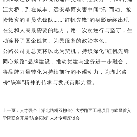
江大桥，到在咸丰、远安暴雨灾害中闻“汛”而动、抢
险救灾的党员先锋队……“红帆先锋”的身影始终出现
在党和人民最需要的地方，用一次次逆行与坚守，生
动诠释了国企姓党、为民服务的政治本色。
公路公司党总支将以此为契机，持续深化“红帆先锋
同心筑路”品牌建设，推动党建与业务进一步融合，
将品牌力量转化为持续前行的不竭动力，为湖北路
桥“铁军”精神的传承与发展贡献力量。
上一页：
人才强企丨湖北路桥双柳长江大桥路面工程项目与武昌首义
学院联合开展“访企拓岗” 人才专项座谈会