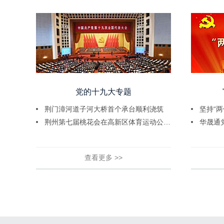
党的十九大专题
荆门漳河道子河大桥首个承台顺利浇筑
坚持“两
荆州第七届桃花会在高新区体育运动公园...
华晟通
查看更多 >>