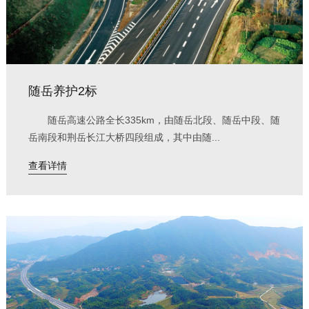
随岳养护2标
随岳高速公路全长335km，由随岳北段、随岳中段、随
岳南段和荆岳长江大桥四段组成，其中由随...
查看详情