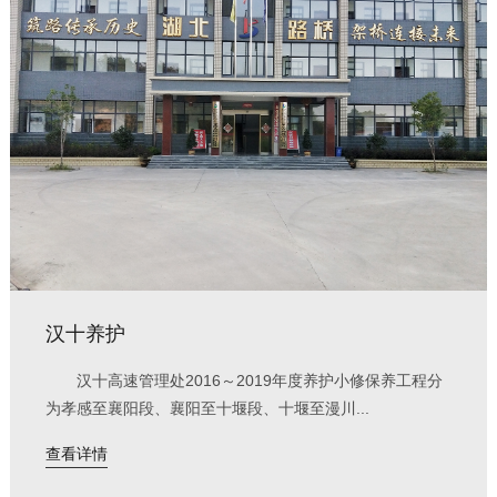
汉十养护
汉十高速管理处2016～2019年度养护小修保养工程分
为孝感至襄阳段、襄阳至十堰段、十堰至漫川...
查看详情