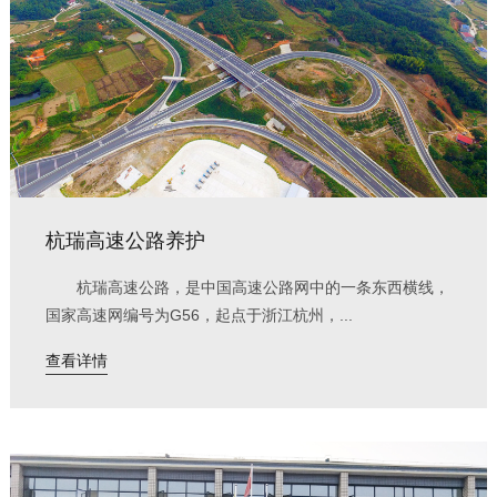
杭瑞高速公路养护
杭瑞高速公路，是中国高速公路网中的一条东西横线，
国家高速网编号为G56，起点于浙江杭州，...
查看详情