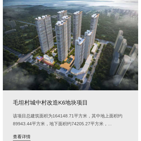
毛坦村城中村改造K6地块项目
该项目总建筑面积为164148.71平方米，其中地上面积约
89943.44平方米，地下面积约74205.27平方米，...
查看详情