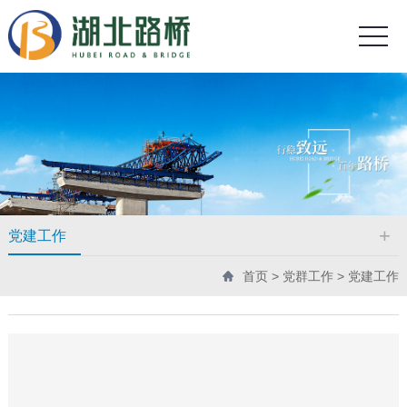
党建工作
首页
>
党群工作
>
党建工作