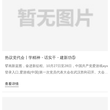
热议党代会丨学精神・话实干・建新功⑤
擘画新蓝图，奋进新征程。10月27日至28日，中国共产党爱游戏ayx
登录入口,爱游戏(中国)第一次党员代表大会在武汉胜利召开。大会报
告全面回顾了湖北路桥过去五年的发展成绩和重要启示，提出了今后
查看详情
五年公司改革发展的总体要求、主要任务、预期目标和工作举措，在
公司各级党组织和全体职工中引发了高度关注...