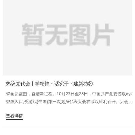
热议党代会丨学精神・话实干・建新功②
擘画新蓝图，奋进新征程。10月27日至28日，中国共产党爱游戏ayx
登录入口,爱游戏(中国)第一次党员代表大会在武汉胜利召开。大会报
告全面回顾了湖北路桥过去五年的发展成绩和重要启示，提出了今后
查看详情
五年公司改革发展的总体要求、主要任务、预期目标和工作举措，在
公司各级党组织和全体职工中引发了高度关注...