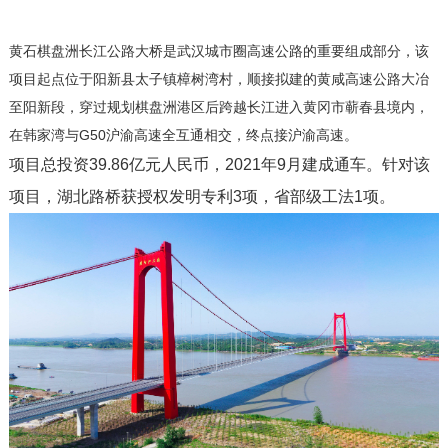
黄石棋盘洲长江公路大桥是武汉城市圈高速公路的重要组成部分，该
项目起点位于阳新县太子镇樟树湾村，顺接拟建的黄咸高速公路大冶
至阳新段，穿过规划棋盘洲港区后跨越长江进入黄冈市蕲春县境内，
在韩家湾与G50沪渝高速全互通相交，终点接沪渝高速。
项目总投资39.86亿元人民币，2021年9月建成通车。针对该
项目，湖北路桥获授权发明专利3项，省部级工法1项。